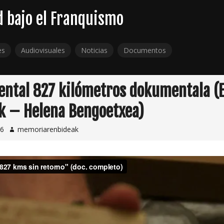
d bajo el Franquismo
es
Audiovisuales
Noticias
Documentos
ntal 827 kilómetros dokumentala (
k – Helena Bengoetxea)
16
memoriarenbideak