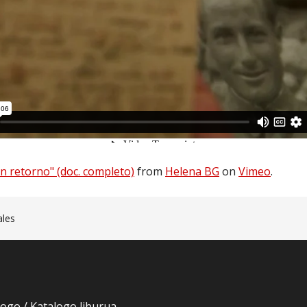
n retorno" (doc. completo)
from
Helena BG
on
Vimeo
.
ales
logo / Katalogo liburua