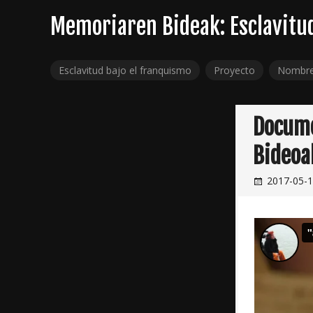
Skip
Memoriaren Bideak: Esclavitu
to
content
Esclavitud bajo el franquismo
Proyecto
Nombr
Docume
Bideoa
2017-05-