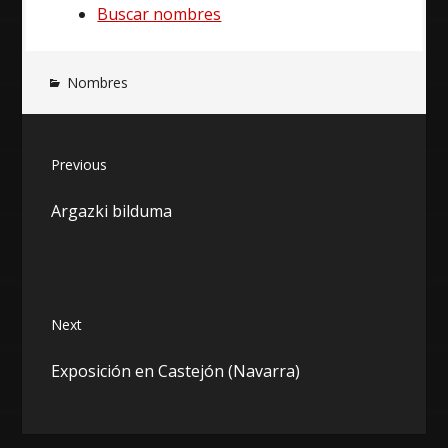
Buscar nombres
Nombres
N
Previous
a
P
Argazki bilduma
r
v
e
v
e
i
o
g
Next
u
N
a
s
Exposición en Castejón (Navarra)
e
p
c
x
o
t
s